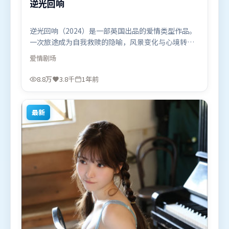
逆光回响
逆光回响（2024）是一部英国出品的爱情类型作品。
一次旅途成为自我救赎的隐喻，风景变化与心境转折
彼此呼应。摄影与美术共同营造出强烈地域气质，增
爱情
剧场
强沉浸感。由冯小刚执导，谭卓、白宇、肖战，易烊
千玺、廖凡、基里安·墨菲等联袂出演。影片于2024
8.8万
3.8千
1年前
年9月9日（英国）在部分地区首映上线，适合喜欢爱
情题材的观众观看。
最新