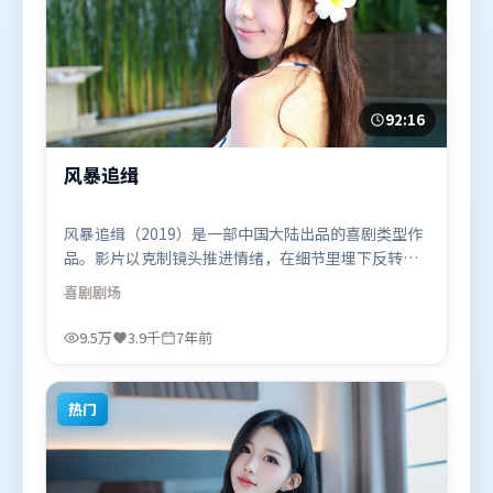
92:16
风暴追缉
风暴追缉（2019）是一部中国大陆出品的喜剧类型作
品。影片以克制镜头推进情绪，在细节里埋下反转，
直至最后一刻才揭开谜底。高潮段落信息密度高，情
喜剧
剧场
绪释放与主题回扣同时完成。由文牧野执导，白宇、
张家辉、全智贤，河正宇、宋康昊、马东锡等联袂出
9.5万
3.9千
7年前
演。影片于2019年1月15日（中国大陆）在部分地区
首映上线，适合喜欢喜剧题材的观众观看。
热门