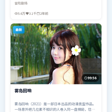
断付出代价。高潮段落信息密度高，情绪释放与主题
冒险
剧场
回扣同时完成。由林超贤执导，全智贤、李政宰、木
村拓哉，王景春等联袂出演。影片于2024年5月8日
5.6万
3.1千
2年前
（英国）在部分地区首映上线，适合喜欢冒险题材的
观众观看。
最新
99:56
雾岛回响
雾岛回响（2021）是一部日本出品的动漫类型作品。
一场意外把几位素不相识的人卷入同一盘棋局，信任