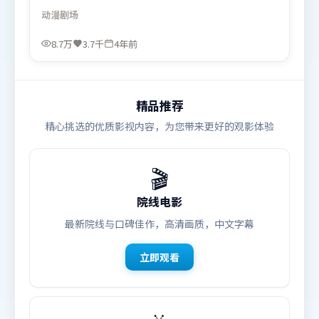
与背叛交替上演。摄影与美术共同营造出强烈地域气
动漫
剧场
质，增强沉浸感。由陈思诚执导，提莫西·查拉米、
易烊千玺、基里安·墨菲，刘亦菲、河正宇、奥卡菲
8.7万
3.7千
4年前
娜等联袂出演。影片于2021年10月12日（日本）在部
分地区首映上线，适合喜欢动漫题材的观众观看。
精品推荐
精心挑选的优质影视内容，为您带来更好的观影体验
🎬
院线电影
最新院线与口碑佳作，高清画质，中文字幕
立即观看