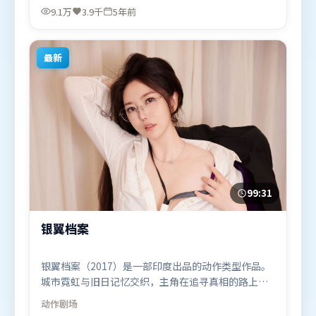
贤、宋康昊、白宇，古天乐、易烊千玺等联袂出演。
9.1万
3.9千
5年前
影片于2021年2月10日（泰国）在部分地区首映上
线，适合喜欢喜剧题材的观众观看。
最新
99:31
银翼档案
银翼档案（2017）是一部印度出品的动作类型作品。
城市霓虹与旧日记忆交织，主角在追寻真相的路上不
断付出代价。群像刻画各有弧光，配角亦承担叙事推
动作
剧场
进功能。由贾樟柯执导，胡歌、宋康昊、谭卓，赵丽