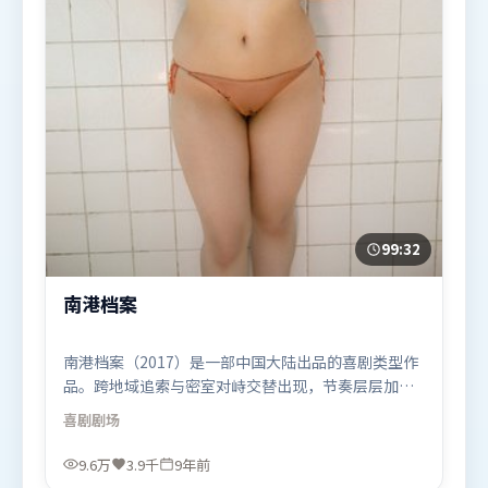
99:32
南港档案
南港档案（2017）是一部中国大陆出品的喜剧类型作
品。跨地域追索与密室对峙交替出现，节奏层层加
码，张力持续上扬。视听风格统一而富有实验感，配
喜剧
剧场
乐与画面情绪贴合。由奉俊昊执导，杨幂、周冬雨、
苍井优，托尼·贾、张家辉、汤唯等联袂出演。影片
9.6万
3.9千
9年前
于2017年1月18日（中国大陆）在部分地区首映上