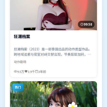
99:58
狂潮档案
狂潮档案（2023）是一部泰国出品的动作类型作品。
跨地域追索与密室对峙交替出现，节奏层层加码，张
力持续上扬。摄影与美术共同营造出强烈地域气质，
动作
剧场
增强沉浸感。由贾樟柯执导，弗洛伦丝·皮尤、谭
卓、廖凡，奥卡菲娜、沈腾等联袂出演。影片于2023
9.5万
3.9千
3年前
年2月17日（泰国）在部分地区首映上线，适合喜欢动
作题材的观众观看。
热门