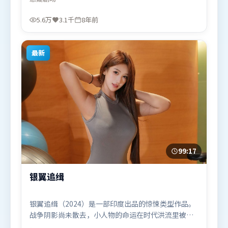
与画面情绪贴合。由宁浩执导，咏梅、河正宇、汤
唯，段奕宏、刘亦菲等联袂出演。影片于2017年9月
5.6万
3.1千
8年前
15日（中国台湾）在部分地区首映上线，适合喜欢悬
疑题材的观众观看。
最新
99:17
银翼追缉
银翼追缉（2024）是一部印度出品的惊悚类型作品。
战争阴影尚未散去，小人物的命运在时代洪流里被轻
轻托起又放下。类型元素被重新组合，既致敬经典也