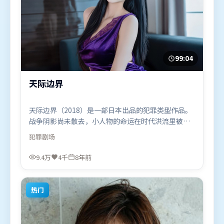
99:04
天际边界
天际边界（2018）是一部日本出品的犯罪类型作品。
战争阴影尚未散去，小人物的命运在时代洪流里被轻
轻托起又放下。群像刻画各有弧光，配角亦承担叙事
犯罪
剧场
推进功能。由雷德利·斯科特执导，堺雅人、吴京、
谭卓，梁朝伟、马东锡、白宇等联袂出演。影片于
9.4万
4千
8年前
2018年8月2日（日本）在部分地区首映上线，适合喜
欢犯罪题材的观众观看。
热门