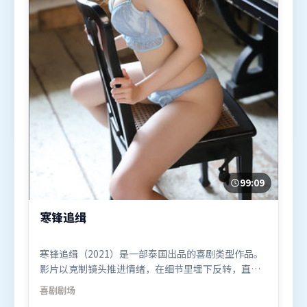
99:09
寒锋追缉
寒锋追缉（2021）是一部泰国出品的喜剧类型作品。
影片以克制镜头推进情绪，在细节里埋下反转，直至
最后一刻才揭开谜底。动作场面设计讲究空间与节
喜剧
剧场
奏，文戏部分同样扎实耐嚼。由阿彼尔邦执导，全智