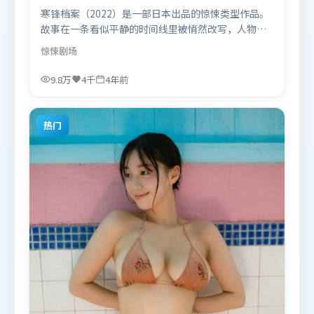
寒锋档案（2022）是一部日本出品的惊悚类型作品。
故事在一条看似平静的时间线里被悄然改写，人物被
迫直面过去与现在的撕裂。视听风格统一而富有实验
惊悚
剧场
感，配乐与画面情绪贴合。由林超贤执导，木村拓
哉、吴京、杨幂，周冬雨等联袂出演。影片于2022年
9.8万
4千
4年前
8月25日（日本）在部分地区首映上线，适合喜欢惊悚
题材的观众观看。
热门