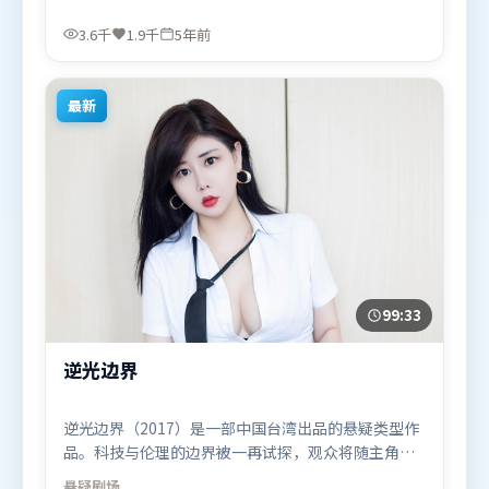
经典也尝试突破套路。由宁浩执导，艾米莉·布朗
特、汤唯、易烊千玺，周冬雨、张译等联袂出演。影
3.6千
1.9千
5年前
片于2020年9月28日（中国香港）在部分地区首映上
线，适合喜欢惊悚题材的观众观看。
最新
99:33
逆光边界
逆光边界（2017）是一部中国台湾出品的悬疑类型作
品。科技与伦理的边界被一再试探，观众将随主角一
起经历道德震荡。视听风格统一而富有实验感，配乐
悬疑
剧场