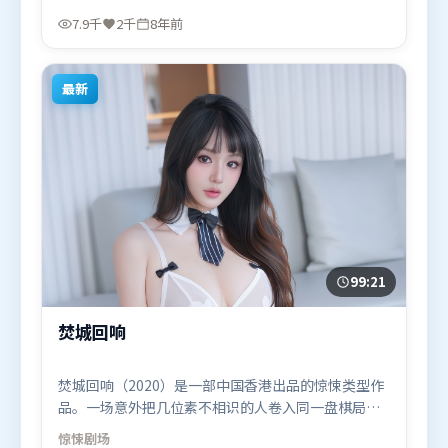
颖、木村拓哉、张家辉等联袂出演。影片于2017年11
7.9千
2千
8年前
月26日（印度）在部分地区首映上线，适合喜欢动作
题材的观众观看。
最新
99:21
焚城回响
焚城回响（2020）是一部中国香港出品的惊悚类型作
品。一场意外把几位素不相识的人卷入同一盘棋局，
信任与背叛交替上演。类型元素被重新组合，既致敬
惊悚
剧场