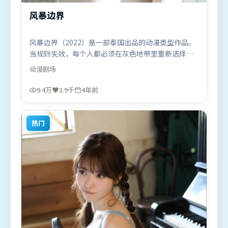
风暴边界
风暴边界（2022）是一部泰国出品的动漫类型作品。
当规则失效，每个人都必须在灰色地带里重新选择立
场与底线。人物关系网复杂却不凌乱，每场对手戏都
动漫
剧场
推动信息增量。由阿彼尔邦执导，托尼·贾、胡歌、
弗洛伦丝·皮尤，雷佳音、河正宇等联袂出演。影片
9.4万
3.9千
4年前
于2022年5月15日（泰国）在部分地区首映上线，适
合喜欢动漫题材的观众观看。
热门