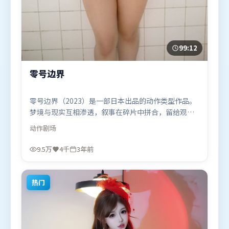
99:12
零号边界
零号边界（2023）是一部日本出品的动作类型作品。
梦境与现实互相渗透，叙事在碎片中拼合，留给观众
回味空间。人物关系网复杂却不凌乱，每场对手戏都
动作
剧场
推动信息增量。由许鞍华执导，阿米尔·汗、艾米莉
·布朗特、谭卓，长泽雅美等联袂出演。影片于2023
9.5万
4千
3年前
年7月26日（日本）在部分地区首映上线，适合喜欢动
作题材的观众观看。
热门