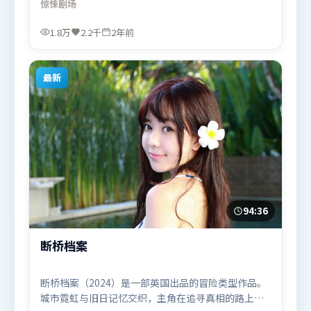
惊悚
剧场
尝试突破套路。由贾樟柯执导，长泽雅美、奥卡菲
娜、梁朝伟，阿米尔·汗、雷佳音等联袂出演。影片
1.8万
2.2千
2年前
于2024年1月8日（印度）在部分地区首映上线，适合
喜欢惊悚题材的观众观看。
最新
94:36
断桥档案
断桥档案（2024）是一部英国出品的冒险类型作品。
城市霓虹与旧日记忆交织，主角在追寻真相的路上不