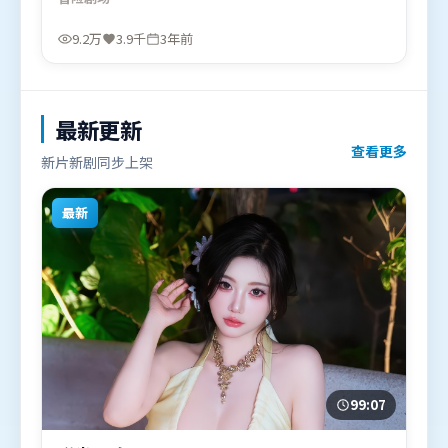
域气质，增强沉浸感。由冯小刚执导，雷佳音、易烊
千玺、王景春，长泽雅美、刘亦菲、段奕宏等联袂出
9.2万
3.9千
3年前
演。影片于2023年6月26日（中国大陆）在部分地区
首映上线，适合喜欢冒险题材的观众观看。
最新更新
查看更多
新片新剧同步上架
最新
99:07