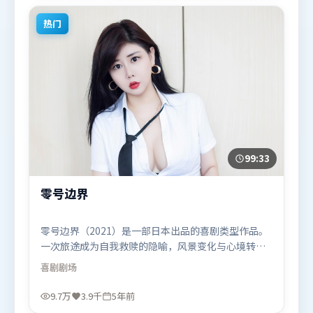
热门
99:33
零号边界
零号边界（2021）是一部日本出品的喜剧类型作品。
一次旅途成为自我救赎的隐喻，风景变化与心境转折
彼此呼应。摄影与美术共同营造出强烈地域气质，增
喜剧
剧场
强沉浸感。由张艺谋执导，周迅、沈腾、杨紫，托尼
·贾等联袂出演。影片于2021年2月16日（日本）在
9.7万
3.9千
5年前
部分地区首映上线，适合喜欢喜剧题材的观众观看。