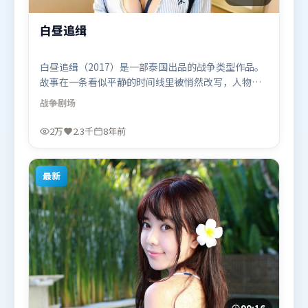
白昼追缉
白昼追缉（2017）是一部泰国出品的战争类型作品。
故事在一条看似平静的时间线里被悄然改写，人物被
迫直面过去与现在的撕裂。动作场面设计讲究空间与
战争
剧场
节奏，文戏部分同样扎实耐嚼。由克里斯托弗·诺兰
执导，吴京、雷佳音、杨紫，迪皮卡·帕度柯妮、提
2万
2.3千
8年前
莫西·查拉米、基里安·墨菲等联袂出演。影片于
2017年11月14日（泰国）在部分地区首映上线，适合
喜欢战争题材的观众观看。
最新