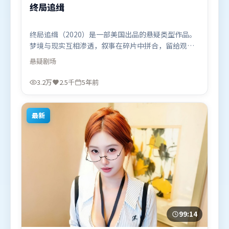
终局追缉
终局追缉（2020）是一部美国出品的悬疑类型作品。
梦境与现实互相渗透，叙事在碎片中拼合，留给观众
回味空间。群像刻画各有弧光，配角亦承担叙事推进
悬疑
剧场
功能。由是枝裕和执导，提莫西·查拉米、雷佳音、
谭卓，迪皮卡·帕度柯妮、赵丽颖等联袂出演。影片
3.2万
2.5千
5年前
于2020年12月15日（美国）在部分地区首映上线，适
合喜欢悬疑题材的观众观看。
最新
99:14