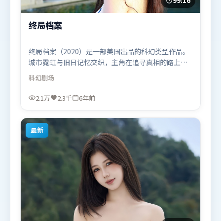
99:16
终局档案
终局档案（2020）是一部美国出品的科幻类型作品。
城市霓虹与旧日记忆交织，主角在追寻真相的路上不
断付出代价。群像刻画各有弧光，配角亦承担叙事推
科幻
剧场
进功能。由王家卫执导，李政宰、梁朝伟、周迅，艾
米莉·布朗特、刘亦菲等联袂出演。影片于2020年1
2.1万
2.3千
6年前
月24日（美国）在部分地区首映上线，适合喜欢科幻
题材的观众观看。
最新