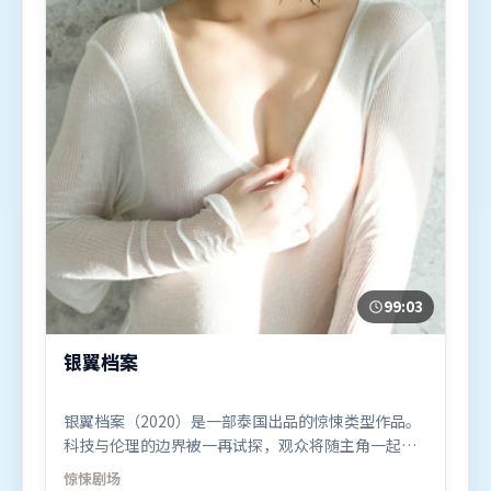
99:03
银翼档案
银翼档案（2020）是一部泰国出品的惊悚类型作品。
科技与伦理的边界被一再试探，观众将随主角一起经
历道德震荡。群像刻画各有弧光，配角亦承担叙事推
惊悚
剧场