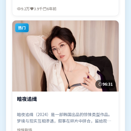
进功能。由是枝裕和执导，谭卓、刘亦菲、段奕宏，
张家辉、苍井优、马东锡等联袂出演。影片于2020年
9.2万
3.9千
6年前
5月4日（泰国）在部分地区首映上线，适合喜欢惊悚
题材的观众观看。
热门
96:31
暗夜追缉
暗夜追缉（2024）是一部韩国出品的惊悚类型作品。
梦境与现实互相渗透，叙事在碎片中拼合，留给观众
回味空间。摄影与美术共同营造出强烈地域气质，增
惊悚
剧场