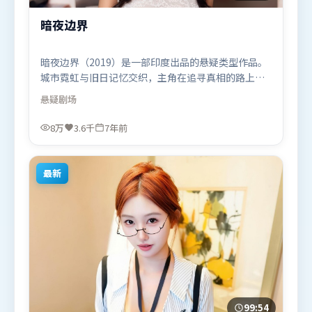
暗夜边界
暗夜边界（2019）是一部印度出品的悬疑类型作品。
城市霓虹与旧日记忆交织，主角在追寻真相的路上不
断付出代价。摄影与美术共同营造出强烈地域气质，
悬疑
剧场
增强沉浸感。由雷德利·斯科特执导，堺雅人、廖
凡、黄政民，阿米尔·汗、咏梅等联袂出演。影片于
8万
3.6千
7年前
2019年8月6日（印度）在部分地区首映上线，适合喜
欢悬疑题材的观众观看。
最新
99:54