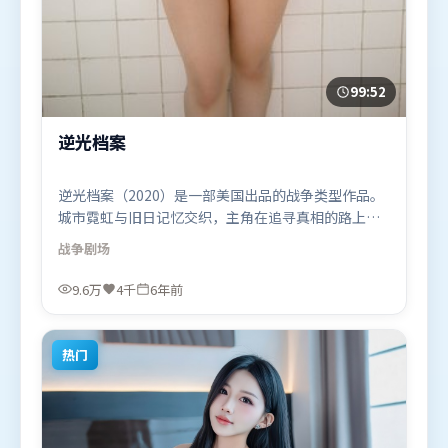
99:52
逆光档案
逆光档案（2020）是一部美国出品的战争类型作品。
城市霓虹与旧日记忆交织，主角在追寻真相的路上不
断付出代价。摄影与美术共同营造出强烈地域气质，
战争
剧场
增强沉浸感。由李安执导，汤姆·哈迪、谭卓、宋康
昊，章子怡、杨紫、李政宰等联袂出演。影片于2020
9.6万
4千
6年前
年7月8日（美国）在部分地区首映上线，适合喜欢战
争题材的观众观看。
热门