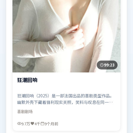
99:23
狂潮回响
狂潮回响（2025）是一部法国出品的喜剧类型作品。
幽默外壳下藏着锋利现实关照，笑料与叹息在同一场
景里并存。叙事线索多线并进，最终在关键节点收
喜剧
剧场
束。由程耳执导，孙艺珍、苍井优、河正宇，秦海璐
等联袂出演。影片于2025年11月8日（法国）在部分
9.7万
4千
9个月前
地区首映上线，适合喜欢喜剧题材的观众观看。