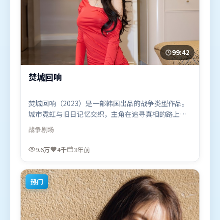
99:42
焚城回响
焚城回响（2023）是一部韩国出品的战争类型作品。
城市霓虹与旧日记忆交织，主角在追寻真相的路上不
断付出代价。摄影与美术共同营造出强烈地域气质，
战争
剧场
增强沉浸感。由文牧野执导，提莫西·查拉米、沈
腾、艾米莉·布朗特，段奕宏、阿米尔·汗等联袂出
9.6万
4千
3年前
演。影片于2023年3月15日（韩国）在部分地区首映
上线，适合喜欢战争题材的观众观看。
热门