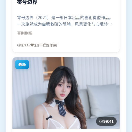
零号边界
零号边界（2021）是一部日本出品的喜剧类型作品。
一次旅途成为自我救赎的隐喻，风景变化与心境转折
彼此呼应。摄影与美术共同营造出强烈地域气质，增
喜剧
剧场
强沉浸感。由张艺谋执导，周迅、沈腾、杨紫，托尼
·贾等联袂出演。影片于2021年2月16日（日本）在
9.7万
3.9千
5年前
部分地区首映上线，适合喜欢喜剧题材的观众观看。
最新
99:41