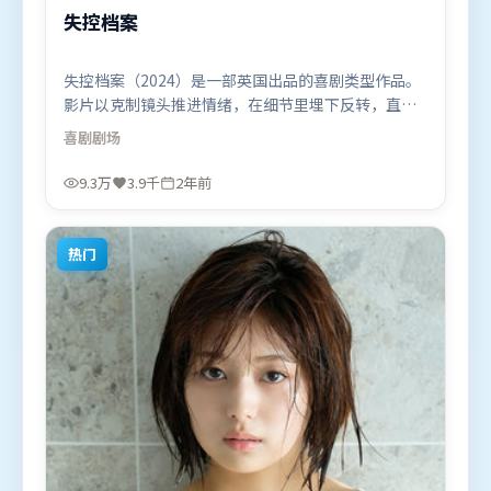
失控档案
失控档案（2024）是一部英国出品的喜剧类型作品。
影片以克制镜头推进情绪，在细节里埋下反转，直至
最后一刻才揭开谜底。人物关系网复杂却不凌乱，每
喜剧
剧场
场对手戏都推动信息增量。由薛晓路执导，全智贤、
黄渤、白宇，黄政民等联袂出演。影片于2024年2月
9.3万
3.9千
2年前
20日（英国）在部分地区首映上线，适合喜欢喜剧题
材的观众观看。
热门