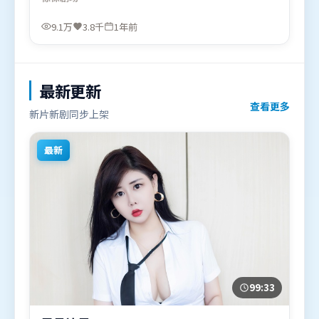
强沉浸感。由是枝裕和执导，黄渤、木村拓哉、章子
怡，杨紫等联袂出演。影片于2024年12月13日（韩
9.1万
3.8千
1年前
国）在部分地区首映上线，适合喜欢惊悚题材的观众
观看。
最新更新
查看更多
新片新剧同步上架
最新
99:33