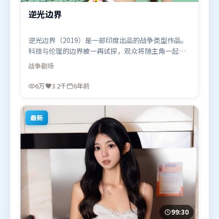
逆光边界
逆光边界（2019）是一部印度出品的战争类型作品。
科技与伦理的边界被一再试探，观众将随主角一起经
历道德震荡。动作场面设计讲究空间与节奏，文戏部
战争
剧场
分同样扎实耐嚼。由徐克执导，马东锡、孙艺珍、胡
歌，梁朝伟、刘德华等联袂出演。影片于2019年12月
6万
3.2千
6年前
13日（印度）在部分地区首映上线，适合喜欢战争题
材的观众观看。
最新
99:30