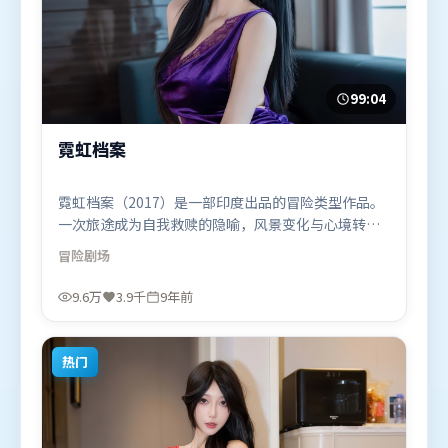
99:04
霓虹档案
霓虹档案（2017）是一部印度出品的冒险类型作品。
一次旅途成为自我救赎的隐喻，风景变化与心境转折
彼此呼应。摄影与美术共同营造出强烈地域气质，增
冒险
剧场
强沉浸感。由詹姆斯·卡梅隆执导，长泽雅美、李政
宰、汤唯，梁朝伟、杨紫等联袂出演。影片于2017年
9.6万
3.9千
9年前
8月16日（印度）在部分地区首映上线，适合喜欢冒险
题材的观众观看。
热门