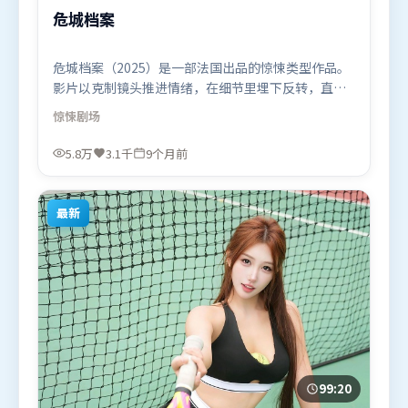
危城档案
危城档案（2025）是一部法国出品的惊悚类型作品。
影片以克制镜头推进情绪，在细节里埋下反转，直至
最后一刻才揭开谜底。高潮段落信息密度高，情绪释
惊悚
剧场
放与主题回扣同时完成。由林超贤执导，梁朝伟、朱
一龙、刘亦菲，汤姆·哈迪、杨幂等联袂出演。影片
5.8万
3.1千
9个月前
于2025年11月14日（法国）在部分地区首映上线，适
合喜欢惊悚题材的观众观看。
最新
99:20