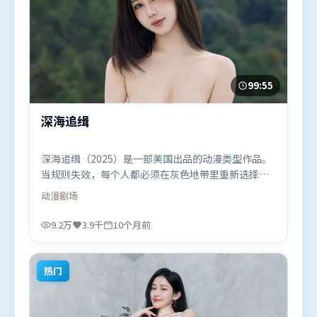
99:55
深海追缉
深海追缉（2025）是一部美国出品的动漫类型作品。
当规则失效，每个人都必须在灰色地带里重新选择立
场与底线。高潮段落信息密度高，情绪释放与主题回
动漫
剧场
扣同时完成。由文牧野执导，基里安·墨菲、张家
辉、马东锡，奥卡菲娜、长泽雅美等联袂出演。影片
9.2万
3.9千
10个月前
于2025年10月22日（美国）在部分地区首映上线，适
合喜欢动漫题材的观众观看。
热门