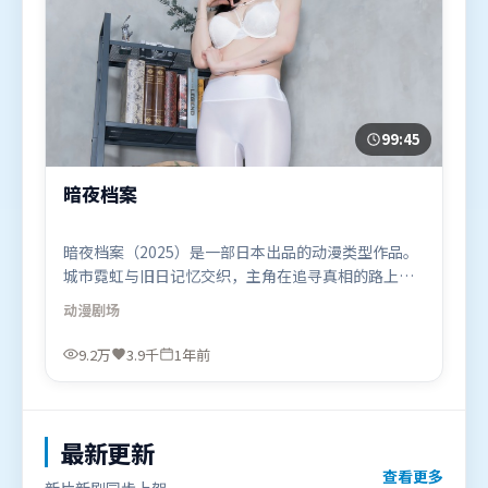
99:45
暗夜档案
暗夜档案（2025）是一部日本出品的动漫类型作品。
城市霓虹与旧日记忆交织，主角在追寻真相的路上不
断付出代价。视听风格统一而富有实验感，配乐与画
动漫
剧场
面情绪贴合。由薛晓路执导，杨幂、朱一龙、基里安
·墨菲，谭卓、肖战等联袂出演。影片于2025年8月6
9.2万
3.9千
1年前
日（日本）在部分地区首映上线，适合喜欢动漫题材
的观众观看。
最新更新
查看更多