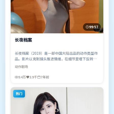
99:57
长夜档案
长夜档案（2019）是一部中国大陆出品的动作类型作
品。影片以克制镜头推进情绪，在细节里埋下反转，
直至最后一刻才揭开谜底。摄影与美术共同营造出强
动作
剧场
烈地域气质，增强沉浸感。由毕赣执导，苍井优、谭
卓、古天乐，黄政民、易烊千玺等联袂出演。影片于
9.4万
3.9千
7年前
2019年7月26日（中国大陆）在部分地区首映上线，
适合喜欢动作题材的观众观看。
热门