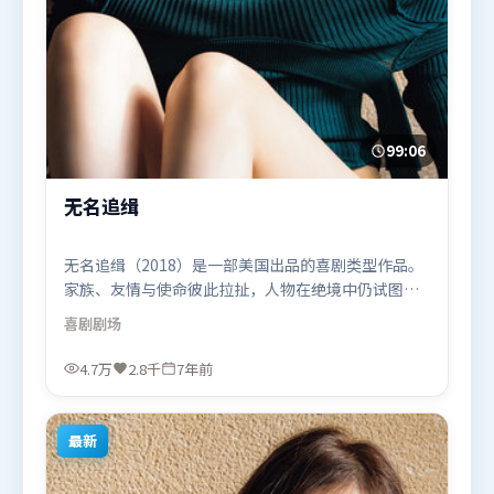
99:06
无名追缉
无名追缉（2018）是一部美国出品的喜剧类型作品。
家族、友情与使命彼此拉扯，人物在绝境中仍试图守
住心中微光。叙事线索多线并进，最终在关键节点收
喜剧
剧场
束。由克里斯托弗·诺兰执导，周冬雨、易烊千玺、
苍井优，迪皮卡·帕度柯妮、廖凡等联袂出演。影片
4.7万
2.8千
7年前
于2018年12月23日（美国）在部分地区首映上线，适
合喜欢喜剧题材的观众观看。
最新