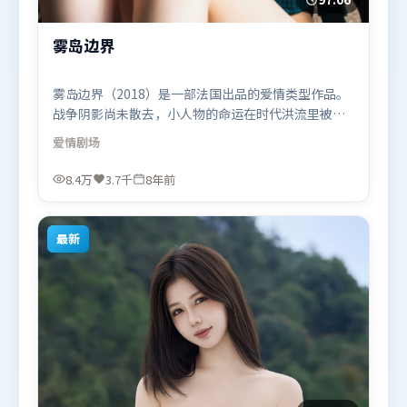
雾岛边界
雾岛边界（2018）是一部法国出品的爱情类型作品。
战争阴影尚未散去，小人物的命运在时代洪流里被轻
轻托起又放下。群像刻画各有弧光，配角亦承担叙事
爱情
剧场
推进功能。由吕克·贝松执导，弗洛伦丝·皮尤、张
家辉、章子怡，秦海璐等联袂出演。影片于2018年8
8.4万
3.7千
8年前
月25日（法国）在部分地区首映上线，适合喜欢爱情
题材的观众观看。
最新