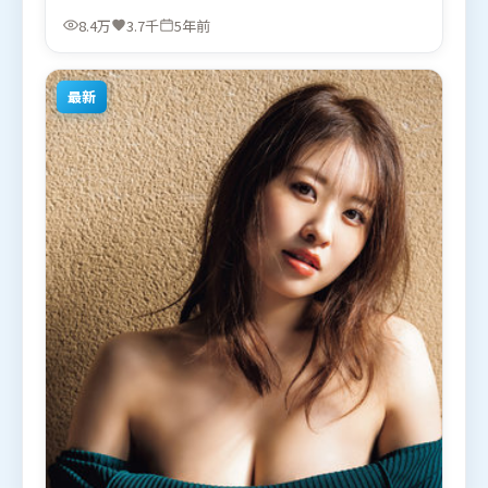
歌，弗洛伦丝·皮尤、托尼·贾、梁朝伟等联袂出
8.4万
3.7千
5年前
演。影片于2021年5月4日（泰国）在部分地区首映上
线，适合喜欢冒险题材的观众观看。
最新