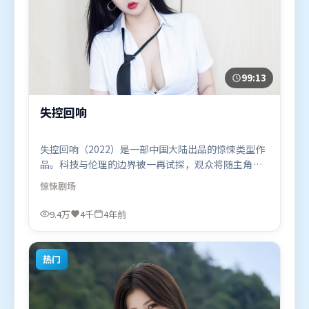
99:13
失控回响
失控回响（2022）是一部中国大陆出品的惊悚类型作
品。科技与伦理的边界被一再试探，观众将随主角一
起经历道德震荡。人物关系网复杂却不凌乱，每场对
惊悚
剧场
手戏都推动信息增量。由文牧野执导，谭卓、张译、
咏梅，汤唯、堺雅人等联袂出演。影片于2022年2月9
9.4万
4千
4年前
日（中国大陆）在部分地区首映上线，适合喜欢惊悚
题材的观众观看。
热门