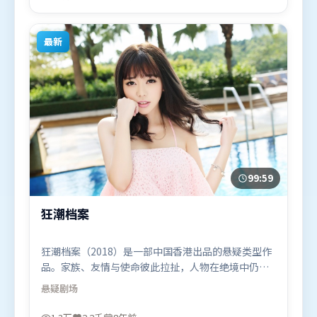
演。影片于2024年6月5日（中国大陆）在部分地区首
映上线，适合喜欢动作题材的观众观看。
最新
99:59
狂潮档案
狂潮档案（2018）是一部中国香港出品的悬疑类型作
品。家族、友情与使命彼此拉扯，人物在绝境中仍试
图守住心中微光。摄影与美术共同营造出强烈地域气
悬疑
剧场
质，增强沉浸感。由是枝裕和执导，马东锡、艾米莉
·布朗特、古天乐，汤姆·哈迪、朱一龙等联袂出