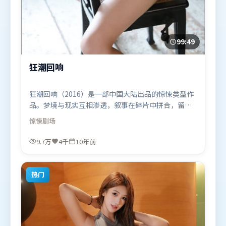
99:49
狂潮回响
狂潮回响（2016）是一部中国大陆出品的惊悚类型作
品。梦境与现实互相渗透，叙事在碎片中拼合，留给
观众回味空间。叙事线索多线并进，最终在关键节点
惊悚
剧场
收束。由北野武执导，沈腾、周迅、张译，胡歌、黄
渤、苍井优等联袂出演。影片于2016年2月21日（中
9.7万
4千
10年前
国大陆）在部分地区首映上线，适合喜欢惊悚题材的
观众观看。
热门