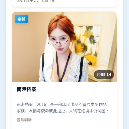
1.3万
2.2千
8年前
演。影片于2018年7月7日（中国香港）在部分地区首
映上线，适合喜欢悬疑题材的观众观看。
最新
99:14
南港档案
南港档案（2016）是一部印度出品的冒险类型作品。
家族、友情与使命彼此拉扯，人物在绝境中仍试图守
住心中微光。类型元素被重新组合，既致敬经典也尝
冒险
剧场
试突破套路。由冯小刚执导，沈腾、朱一龙、白宇，