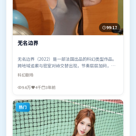
99:17
无名边界
无名边界（2022）是一部法国出品的科幻类型作品。
跨地域追索与密室对峙交替出现，节奏层层加码，张
力持续上扬。群像刻画各有弧光，配角亦承担叙事推
科幻
剧场
进功能。由许鞍华执导，梁朝伟、全智贤、章子怡，
艾米莉·布朗特等联袂出演。影片于2022年12月23日
9.6万
4千
3年前
（法国）在部分地区首映上线，适合喜欢科幻题材的
观众观看。
热门