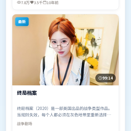
周冬雨、周迅等联袂出演。影片于2016年5月27日
7.8万
3.5千
10年前
（印度）在部分地区首映上线，适合喜欢冒险题材的
观众观看。
最新
99:14
终局档案
终局档案（2020）是一部英国出品的战争类型作品。
当规则失效，每个人都必须在灰色地带里重新选择立
场与底线。动作场面设计讲究空间与节奏，文戏部分
战争
剧场
同样扎实耐嚼。由克里斯托弗·诺兰执导，段奕宏、