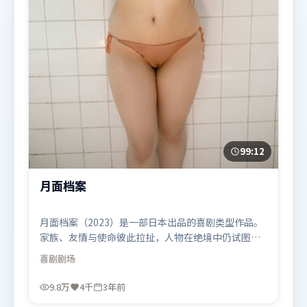
99:12
月面档案
月面档案（2023）是一部日本出品的喜剧类型作品。
家族、友情与使命彼此拉扯，人物在绝境中仍试图守
住心中微光。人物关系网复杂却不凌乱，每场对手戏
喜剧
剧场
都推动信息增量。由程耳执导，堺雅人、宋康昊、谭
卓，沈腾等联袂出演。影片于2023年6月26日（日
9.8万
4千
3年前
本）在部分地区首映上线，适合喜欢喜剧题材的观众