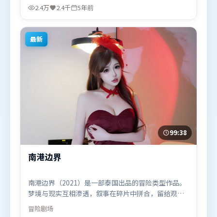
谭卓、李政宰，肖战、孙艺珍、马东锡等联袂出演。
2.4万
2.4千
5年前
影片于2020年11月25日（英国）在部分地区首映上
线，适合喜欢战争题材的观众观看。
最新
99:38
南港边界
南港边界（2021）是一部泰国出品的冒险类型作品。
梦境与现实互相渗透，叙事在碎片中拼合，留给观众
回味空间。高潮段落信息密度高，情绪释放与主题回
冒险
剧场
扣同时完成。由薛晓路执导，李政宰、全智贤、胡