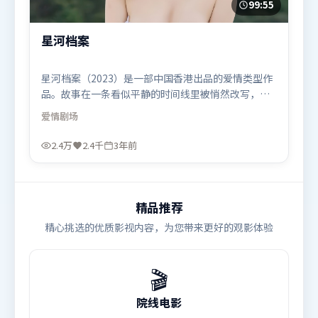
99:55
星河档案
星河档案（2023）是一部中国香港出品的爱情类型作
品。故事在一条看似平静的时间线里被悄然改写，人
物被迫直面过去与现在的撕裂。摄影与美术共同营造
爱情
剧场
出强烈地域气质，增强沉浸感。由让-皮埃尔·热内执
导，刘德华、托尼·贾、迪皮卡·帕度柯妮，刘亦
2.4万
2.4千
3年前
菲、古天乐、孙艺珍等联袂出演。影片于2023年8月
12日（中国香港）在部分地区首映上线，适合喜欢爱
情题材的观众观看。
精品推荐
精心挑选的优质影视内容，为您带来更好的观影体验
🎬
院线电影