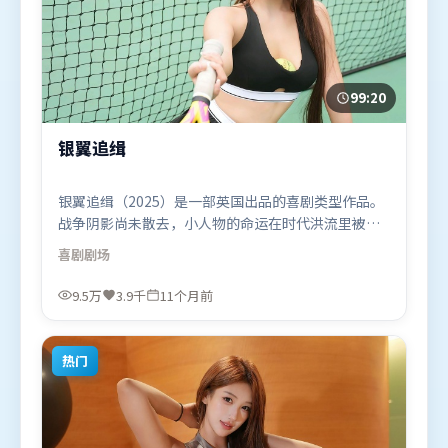
99:20
银翼追缉
银翼追缉（2025）是一部英国出品的喜剧类型作品。
战争阴影尚未散去，小人物的命运在时代洪流里被轻
轻托起又放下。摄影与美术共同营造出强烈地域气
喜剧
剧场
质，增强沉浸感。由史蒂文·斯皮尔伯格执导，黄
渤、白宇、易烊千玺，段奕宏、迪皮卡·帕度柯妮等
9.5万
3.9千
11个月前
联袂出演。影片于2025年9月16日（英国）在部分地
区首映上线，适合喜欢喜剧题材的观众观看。
热门