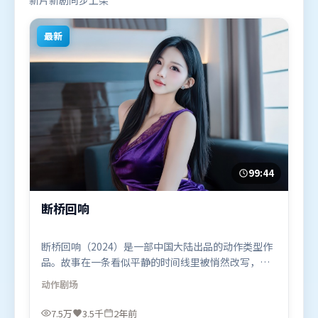
新片新剧同步上架
最新
99:44
断桥回响
断桥回响（2024）是一部中国大陆出品的动作类型作
品。故事在一条看似平静的时间线里被悄然改写，人
物被迫直面过去与现在的撕裂。叙事线索多线并进，
动作
剧场
最终在关键节点收束。由宁浩执导，周迅、朱一龙、
刘亦菲，提莫西·查拉米、刘德华、胡歌等联袂出
7.5万
3.5千
2年前