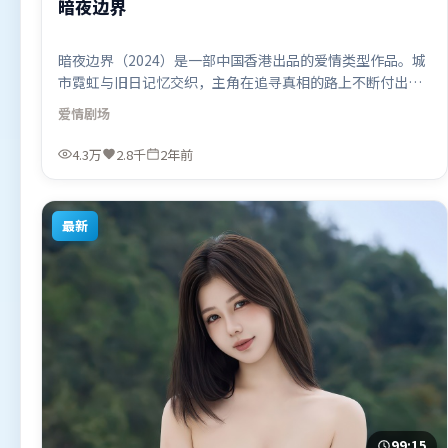
暗夜边界
暗夜边界（2024）是一部中国香港出品的爱情类型作品。城
市霓虹与旧日记忆交织，主角在追寻真相的路上不断付出代
价。动作场面设计讲究空间与节奏，文戏部分同样扎实耐
爱情
剧场
嚼。由娄烨执导，刘德华、秦海璐、基里安·墨菲，木村拓
哉等联袂出演。影片于2024年3月15日（中国香港）在部分
4.3万
2.8千
2年前
地区首映上线，适合喜欢爱情题材的观众观看。
最新
99:15