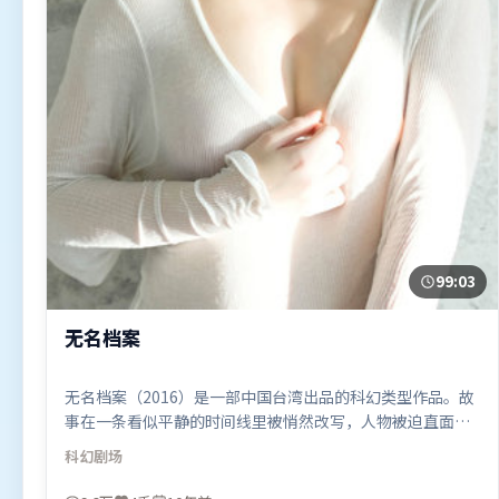
99:03
无名档案
无名档案（2016）是一部中国台湾出品的科幻类型作品。故
事在一条看似平静的时间线里被悄然改写，人物被迫直面过
去与现在的撕裂。叙事线索多线并进，最终在关键节点收
科幻
剧场
束。由拉吉库马尔·希拉尼执导，秦海璐、全智贤、雷佳
音，刘亦菲、杨紫、白宇等联袂出演。影片于2016年8月4日