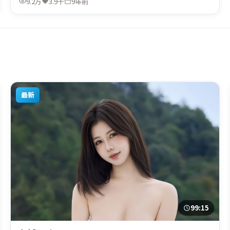
9.2万
3.9千
9年前
最新
99:15