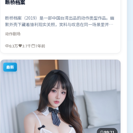
断桥档案
断桥档案（2019）是一部中国台湾出品的动作类型作品。幽
默外壳下藏着锋利现实关照，笑料与叹息在同一场景里并
存。叙事线索多线并进，最终在关键节点收束。由拉吉库马
动作
剧场
尔·希拉尼执导，基里安·墨菲、奥卡菲娜、宋康昊，段奕
宏等联袂出演。影片于2019年7月27日（中国台湾）在部分
8.3万
3.7千
7年前
地区首映上线，适合喜欢动作题材的观众观看。
最新
99:21