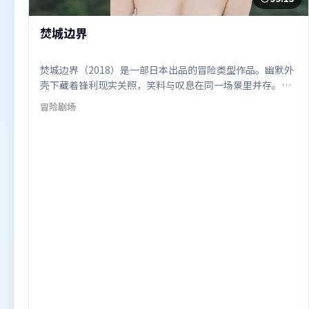
焚城边界
焚城边界（2018）是一部日本出品的冒险类型作品。幽默外
壳下藏着锋利现实关照，笑料与叹息在同一场景里并存。视
听风格统一而富有实验感，配乐与画面情绪贴合。由张艺谋
冒险
剧场
执导，赵丽颖、阿米尔·汗、古天乐，汤唯、黄渤、托尼·
贾等联袂出演。影片于2018年12月26日（日本）在部分地区
首映上线，适合喜欢冒险题材的观众观看。