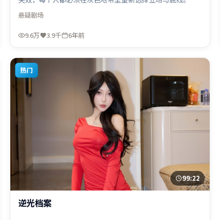
事线索多线并进，最终在关键节点收束。由让-皮埃尔·热内
悬疑
剧场
执导，刘德华、提莫西·查拉米、迪皮卡·帕度柯妮，孙艺
珍等联袂出演。影片于2019年12月4日（印度）在部分地区
9.6万
3.9千
6年前
首映上线，适合喜欢悬疑题材的观众观看。
热门
99:22
逆光档案