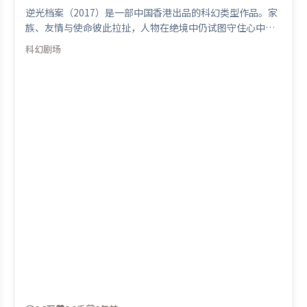
逆光档案（2017）是一部中国香港出品的科幻类型作品。家
族、友情与使命彼此拉扯，人物在绝境中仍试图守住心中微
光。类型元素被重新组合，既致敬经典也尝试突破套路。由
科幻
剧场
张艺谋执导，古天乐、提莫西·查拉米、木村拓哉，张译等
联袂出演。影片于2017年2月4日（中国香港）在部分地区首
映上线，适合喜欢科幻题材的观众观看。