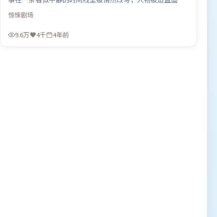
去与现在的撕裂。高潮段落信息密度高，情绪释放与主题回
惊悚
剧场
扣同时完成。由雷德利·斯科特执导，黄渤、周迅、咏梅，
孙艺珍、梁朝伟、全智贤等联袂出演。影片于2021年11月14
9.6万
4千
4年前
日（中国台湾）在部分地区首映上线，适合喜欢惊悚题材的
观众观看。