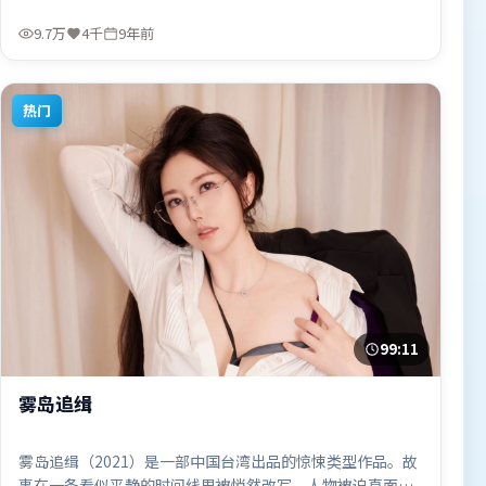
嚼。由陈凯歌执导，宋康昊、王景春、谭卓，全智贤等联袂
出演。影片于2017年7月2日（美国）在部分地区首映上线，
9.7万
4千
9年前
适合喜欢冒险题材的观众观看。
热门
99:11
雾岛追缉
雾岛追缉（2021）是一部中国台湾出品的惊悚类型作品。故
事在一条看似平静的时间线里被悄然改写，人物被迫直面过