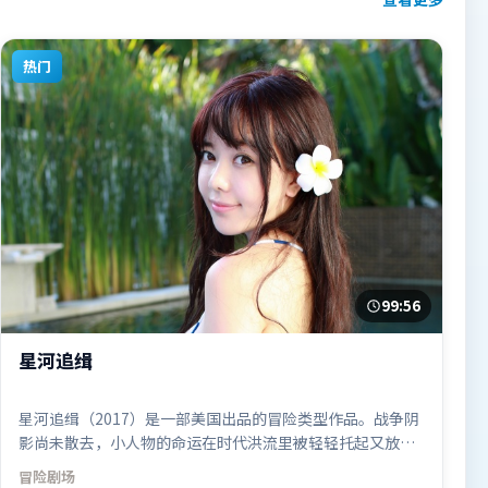
热门
99:56
星河追缉
星河追缉（2017）是一部美国出品的冒险类型作品。战争阴
影尚未散去，小人物的命运在时代洪流里被轻轻托起又放
下。动作场面设计讲究空间与节奏，文戏部分同样扎实耐
冒险
剧场