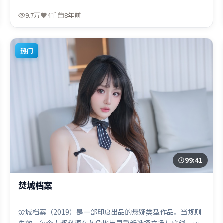
导，周冬雨、宋康昊、迪皮卡·帕度柯妮，马东锡等联袂出
演。影片于2018年6月2日（法国）在部分地区首映上线，适
9.7万
4千
8年前
合喜欢惊悚题材的观众观看。
热门
99:41
焚城档案
焚城档案（2019）是一部印度出品的悬疑类型作品。当规则
失效，每个人都必须在灰色地带里重新选择立场与底线。叙