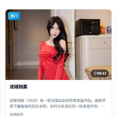
热门
99:42
迷城档案
迷城档案（2018）是一部法国出品的惊悚类型作品。幽默外
壳下藏着锋利现实关照，笑料与叹息在同一场景里并存。群
像刻画各有弧光，配角亦承担叙事推进功能。由陈凯歌执
惊悚
剧场