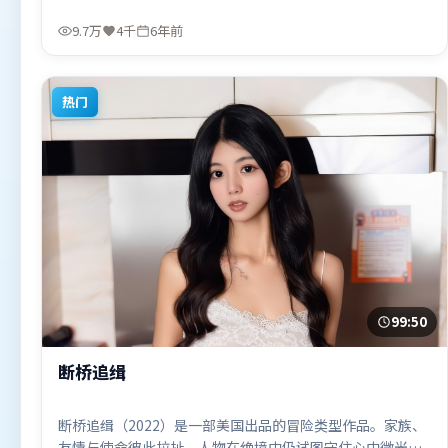
昊执导，奥卡菲娜、艾米莉·布朗特、谭卓，张译、张家辉
等联袂出演。影片于2019年11月1日（韩国）在部分地区首
9.7万
4千
6年前
映上线，适合喜欢惊悚题材的观众观看。
热门
99:50
断桥追缉
断桥追缉（2022）是一部美国出品的冒险类型作品。家族、
友情与使命彼此拉扯，人物在绝境中仍试图守住心中微光。