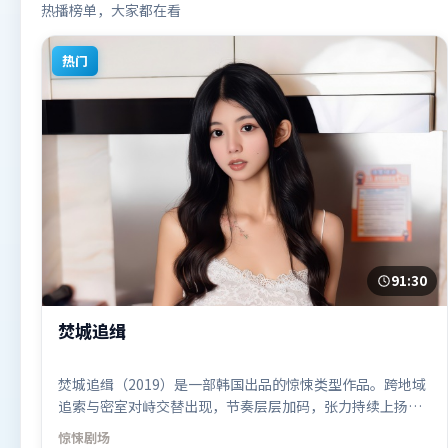
热播榜单，大家都在看
热门
91:30
焚城追缉
焚城追缉（2019）是一部韩国出品的惊悚类型作品。跨地域
追索与密室对峙交替出现，节奏层层加码，张力持续上扬。
视听风格统一而富有实验感，配乐与画面情绪贴合。由奉俊
惊悚
剧场