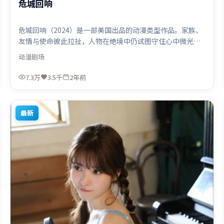
危城回响
危城回响（2024）是一部美国出品的动漫类型作品。家族、
友情与使命彼此拉扯，人物在绝境中仍试图守住心中微光。
摄影与美术共同营造出强烈地域气质，增强沉浸感。由是枝
动漫
剧场
裕和执导，木村拓哉、迪皮卡·帕度柯妮、张家辉，汤姆·
哈迪、长泽雅美、孙艺珍等联袂出演。影片于2024年2月6日
7.3万
3.5千
2年前
（美国）在部分地区首映上线，适合喜欢动漫题材的观众观
看。
最新