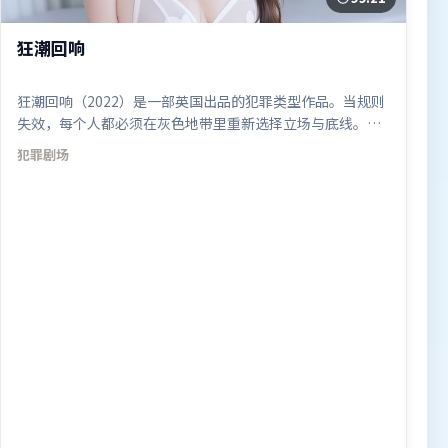
狂潮回响
狂潮回响（2022）是一部英国出品的犯罪类型作品。当规则
失效，每个人都必须在灰色地带里重新选择立场与底线。叙
事线索多线并进，最终在关键节点收束。由陈凯歌执导，肖
犯罪
剧场
战、提莫西·查拉米、吴京，木村拓哉、梁朝伟等联袂出
演。影片于2022年1月22日（英国）在部分地区首映上线，
适合喜欢犯罪题材的观众观看。